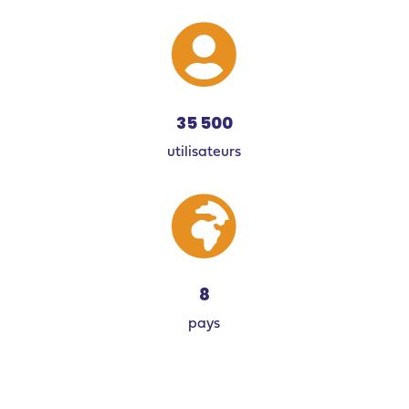

35 500
utilisateurs

8
pays