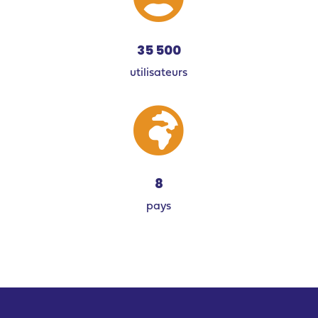
35 500
utilisateurs

8
pays