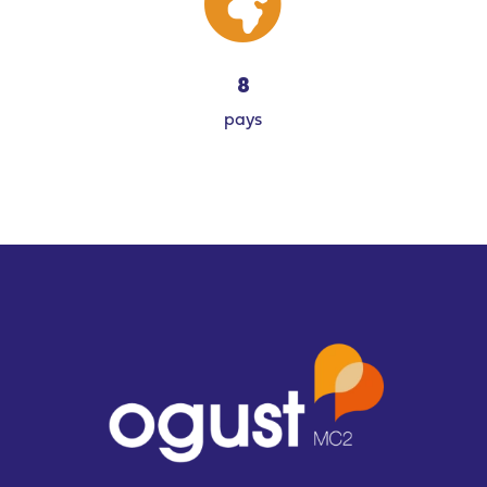

8
pays